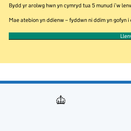
Bydd yr arolwg hwn yn cymryd tua 5 munud i’w lenw
Mae atebion yn ddienw – fyddwn ni ddim yn gofyn i
Llen