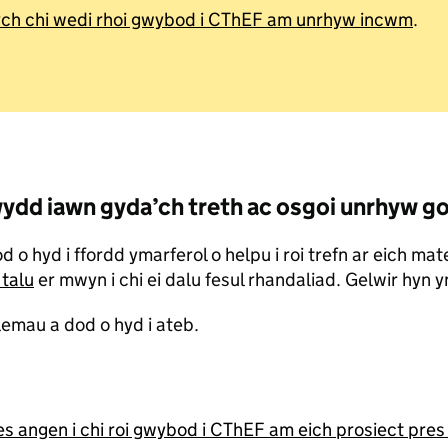
ych chi wedi rhoi gwybod i CThEF am unrhyw incwm
.
rywydd iawn gyda’ch treth ac osgoi unrhyw 
hyd i ffordd ymarferol o helpu i roi trefn ar eich materi
 talu
er mwyn i chi ei dalu fesul rhandaliad. Gelwir hyn y
emau a dod o hyd i ateb.
oes angen i chi roi gwybod i CThEF am eich prosiect pr