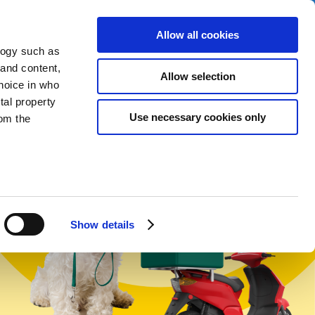
Allow all cookies
logy such as
Pam fod hyn o bwys
 and content,
Allow selection
hoice in who
tal property
Cymraeg
English
Use necessary cookies only
om the
n several
g)
Show details
details
alyse our
ing and