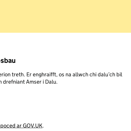
gosbau
on treth. Er enghraifft, os na allwch chi dalu’ch bil
n drefniant Amser i Dalu.
es poced ar GOV.UK
.