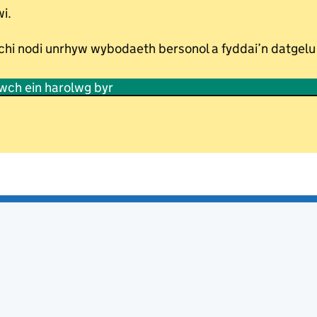
i.
 chi nodi unrhyw wybodaeth bersonol a fyddai’n datgelu
wch ein harolwg byr