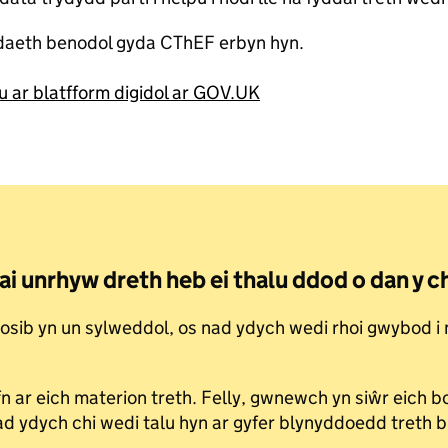
bodaeth benodol gyda CThEF erbyn hyn.
ar blatfform digidol ar GOV.UK
lai unrhyw dreth heb ei thalu ddod o dan y
 bosib yn un sylweddol, os nad ydych wedi rhoi gwybod i
ar eich materion treth. Felly, gwnewch yn siŵr eich bo
nad ydych chi wedi talu hyn ar gyfer blynyddoedd treth 