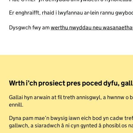
Er enghraifft, rhaid i lwyfannau ar-lein rannu gwy
Dysgwch fwy am
werthu nwyddau neu wasanaethau 
Wrth i’ch prosiect pres poced dyfu, gal
Gallai hyn arwain at fil treth annisgwyl, a hwnnw o
ennill.
Dyna pam mae’n bwysig iawn eich bod yn cadw trefn 
gallwch, a siaradwch â ni cyn gynted â phosibl os 