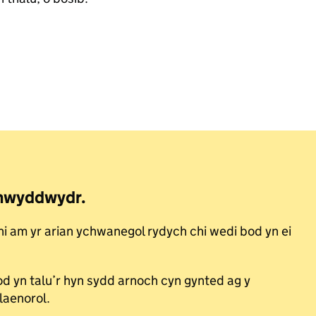
 chwyddwydr.
 ni am yr arian ychwanegol rydych chi wedi bod yn ei
d yn talu’r hyn sydd arnoch cyn gynted ag y
blaenorol.