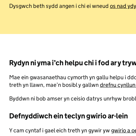
Dysgwch beth sydd angen i chi ei wneud
os nad yd
Rydyn ni yma i’ch helpu chi i fod ar y t
Mae ein gwasanaethau cymorth yn gallu helpu i ddod o 
treth yn llawn, mae’n bosibl y gallwn
drefnu cynllun
Byddwn ni bob amser yn ceisio datrys unrhyw brobl
Defnyddiwch ein teclyn gwirio ar-lein
Y cam cyntaf i gael eich treth yn gywir yw
gwirio a 