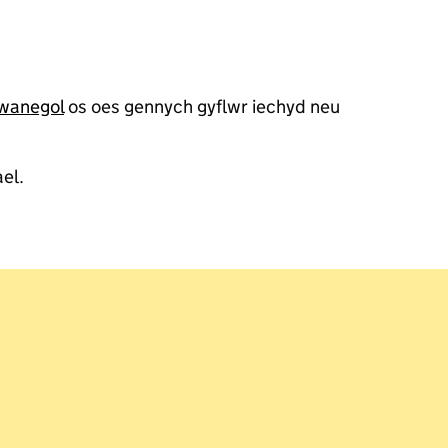
wanegol
os oes gennych gyflwr iechyd neu
el.