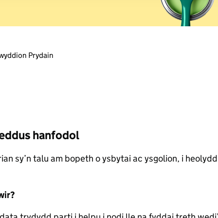
 combine it with other information that you’ve provided to them o
r use of their services. You consent to our cookies if you continu
rwyddion Prydain
oeddus hanfodol
ian sy’n talu am bopeth o ysbytai ac ysgolion, i heolydd 
wir?
 trydydd parti i helpu i nodi lle na fyddai treth wedi’i