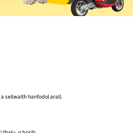
r that
e to use our
a seilwaith hanfodol arall.
 thalu, o bosib.