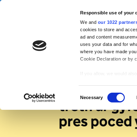
Skip to main content
Campa
Responsible use of your 
We and
our 1022 partner
Tax Help for Hustles
Gwert
cookies to store and acces
ad and content measureme
uses your data and for wha
Home
where you have made your
Cookie Declaration or by cl
If you allow, we would also 
Collect information
Pam mae dil
meters
Identify your device
Consent
Necessary
treth ar gyf
Find out more about how y
Selection
section
.
pres poced 
We use cookies to personal
traffic. We also share info