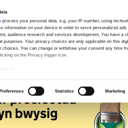
ign
data
s
process your personal data, e.g. your IP-number, using techno
hu pethau
Darparu gwasanaethau
Creu cynnwys
s information on your device in order to serve personalized ads
nt, audience research and services development. You have a c
t purposes. Your privacy choices are only applicable on this digi
 choices. You can change or withdraw your consent any time fr
icking on the Privacy trigger icon.
like to:
 about your geographical location which can be accurate to withi
yn y rheolau
 by actively scanning it for specific characteristics (fingerprintin
Preferences
Statistics
Marketing
er prosiectau
our personal data is processed and set your preferences in the
yn bwysig
ise content and ads, to provide social media features and to an
rmation about your use of our site with our social media, advertis