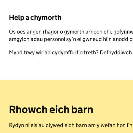
Help a chymorth
Os oes angen rhagor o gymorth arnoch chi,
gofynnw
amgylchiadau personol sy’n ei gwneud hi’n anodd c
Mynd trwy wiriad cydymffurfio treth? Defnyddiwch
Rhowch eich barn
Rydyn ni eisiau clywed eich barn am y wefan hon i’n