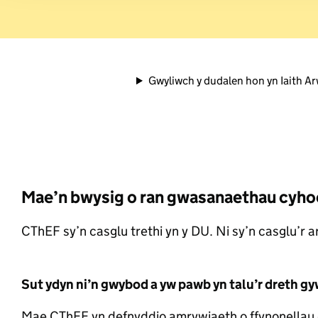
analytics partners who may
they’ve collected from you
website.
Gwyliwch y dudalen hon yn Iaith A
Mae’n bwysig o ran gwasanaethau cyh
CThEF sy’n casglu trethi yn y DU. Ni sy’n casglu’r ar
Sut ydyn ni’n gwybod a yw pawb yn talu’r dreth gy
Mae CThEF yn defnyddio amrywiaeth o ffynonellau data