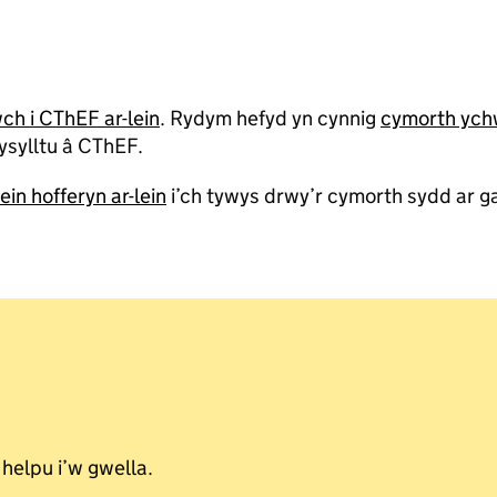
ch i CThEF ar-lein
. Rydym hefyd yn cynnig
cymorth ych
ysylltu â CThEF.
ein hofferyn ar-lein
i’ch tywys drwy’r cymorth sydd ar ga
 helpu i’w gwella.