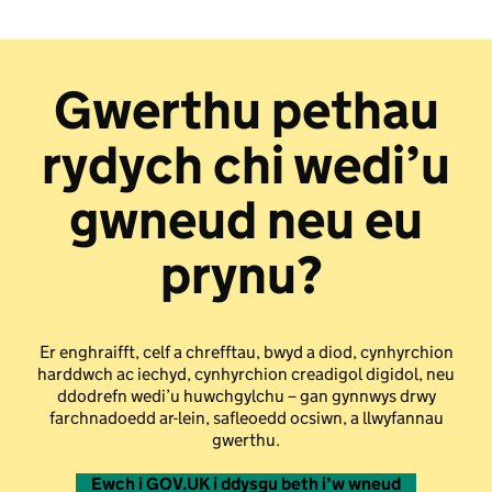
Gwerthu pethau
rydych chi wedi’u
gwneud neu eu
prynu?
Er enghraifft, celf a chrefftau, bwyd a diod, cynhyrchion
harddwch ac iechyd, cynhyrchion creadigol digidol, neu
ddodrefn wedi’u huwchgylchu – gan gynnwys drwy
farchnadoedd ar-lein, safleoedd ocsiwn, a llwyfannau
gwerthu.
Ewch i GOV.UK i ddysgu beth i’w wneud