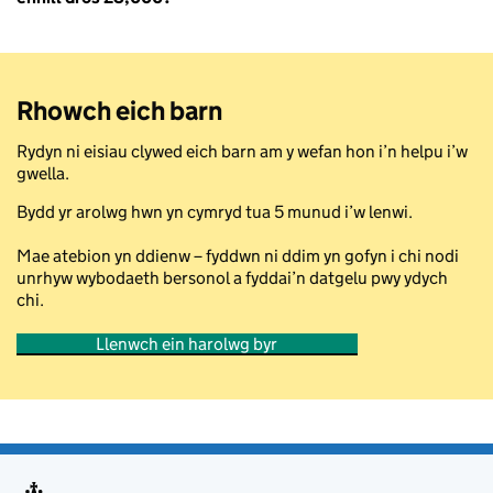
Rhowch eich barn
Rydyn ni eisiau clywed eich barn am y wefan hon i’n helpu i’w
gwella.
Bydd yr arolwg hwn yn cymryd tua 5 munud i’w lenwi.
Mae atebion yn ddienw – fyddwn ni ddim yn gofyn i chi nodi
unrhyw wybodaeth bersonol a fyddai’n datgelu pwy ydych
chi.
Llenwch ein harolwg byr