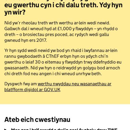
eu gwerthu cyn i chi dalu treth. Ydy hyn
yn wir?
Nid yw’r rheolau treth wrth werthu ar-lein wedi newid.
Gallwch dal i wneud hyd at £1,000 y flwyddyn – yn rhydd o
dreth – o brosiectau pres poced, ac rydych wedi gallu
gwneud hyn ers 2017.
Yr hyn sydd wedi newid yw bod yn rhaid i lwyfannau ar-lein
rannu gwybodaeth â CThEF erbyn hyn os ydych chi’n
gwerthu o leiaf 30 o eitemau y flwyddyn trwy ddefnyddio eu
gwasanaeth. Nid yw hyn o reidrwydd yn golygu bod arnoch
chi dreth fod neu angen i chi wneud unrhyw beth.
Dysgwch fwy am
werthu nwyddau neu wasanaethau ar
blatfform digidol ar GOV.UK
Ateb eich cwestiynau