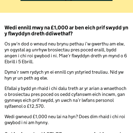
Wedi ennill mwy na £1,000 ar ben eich prif swydd yn
y flwyddyn dreth ddiwethaf?
Os yw’n dod o wneud neu brynu pethau i’w gwerthu am elw,
yn ogystal ag unrhyw brosiectau pres poced eraill, bydd
angen i chi roi gwybod i ni. Mae’r flwyddyn dreth yn mynd o 6
Ebrill i 5 Ebrill.
Dyma’r swm rydych yn ei ennill cyn ystyried treuliau. Nid yw
hyn yr un peth ag elw.
Efallai y bydd yn rhaid i chi dalu treth ar yr arian a wnaethoch
o brosiectau pres poced os oedd cyfanswm eich incwm, gan
gynnwys eich prif swydd, yn uwch na’r lwfans personol
sylfaenol o £12,570.
Wedi gwneud £1,000 neu lai na hyn? Does dim rhaid i chi roi
gwybod i ni am hynny.