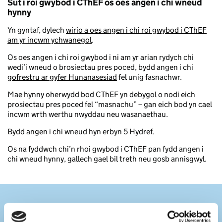
Sut i roi gwybod i CThEF os oes angen i chi wneud
hynny
Yn gyntaf, dylech
wirio a oes angen i chi roi gwybod i CThEF
am yr incwm ychwanegol
.
Os oes angen i chi roi gwybod i ni am yr arian rydych chi
wedi’i wneud o brosiectau pres poced, bydd angen i chi
gofrestru ar gyfer Hunanasesiad
fel unig fasnachwr.
Mae hynny oherwydd bod CThEF yn debygol o nodi eich
prosiectau pres poced fel “masnachu” – gan eich bod yn cael
incwm wrth werthu nwyddau neu wasanaethau.
Bydd angen i chi wneud hyn erbyn 5 Hydref.
Os na fyddwch chi’n rhoi gwybod i CThEF pan fydd angen i
chi wneud hynny, gallech gael bil treth neu gosb annisgwyl.
Rhai enghreifftiau o werthu