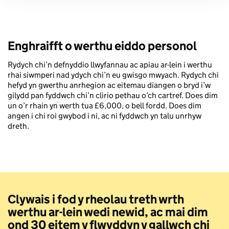
Enghraifft o werthu eiddo personol
Rydych chi’n defnyddio llwyfannau ac apiau ar-lein i werthu
rhai siwmperi nad ydych chi’n eu gwisgo mwyach. Rydych chi
hefyd yn gwerthu anrhegion ac eitemau diangen o bryd i’w
gilydd pan fyddwch chi’n clirio pethau o’ch cartref. Does dim
un o’r rhain yn werth tua £6,000, o bell fordd. Does dim
angen i chi roi gwybod i ni, ac ni fyddwch yn talu unrhyw
dreth.
Clywais i fod y rheolau treth wrth
werthu ar-lein wedi newid, ac mai dim
ond 30 eitem y flwyddyn y gallwch chi