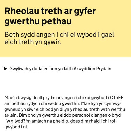
Rheolau treth ar gyfer
gwerthu pethau
Beth sydd angen i chi ei wybod i gael
eich treth yn gywir.
Gwyliwch y dudalen hon yn Iaith Arwyddion Prydain
Mae’n bwysig deall pryd mae angen i chi roi gwybod i CThEF
am bethau rydych chi wedi’u gwerthu. Mae hyn yn cynnwys
gwneud yn siŵr eich bod yn dilyn y rheolau treth wrth werthu
ar-lein. Dim ond yn gwerthu eiddo personol diangen o bryd
i’w gilydd? Yn amlach na pheidio, does dim rhaid i chi roi
gwybod i ni.