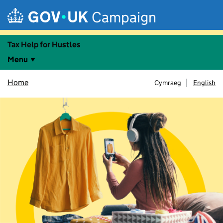
Skip to main content
Campaign
Tax Help for Hustles
Menu
Home
Cymraeg
English