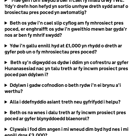
Mae gen i brif swydd a dwi’n cael fy nhalu drwy TWE.
Ydy’r drefn hon hefyd yn sortio unrhyw dreth sydd arnaf o
brosiectau pres poced yn awtomatig?
Beth os ydw i’n cael slip cyflog am fy mhrosiect pres
poced, er enghraifft os ydw i’n gweithio mewn bar gyda’r
nos ar ben fy mhrif swydd?
Ydw i’n gallu ennill hyd at £1,000 yn rhydd o dreth ar
gyfer pob un o fy mhrosiectau pres poced?
Beth sy’n digwydd os dydw i ddim yn cofrestru ar gyfer
Hunanasesiad nac yn talu treth ar fy incwm prosiect pres
poced pan ddylwn i?
Ddylwn i gadw cofnodion o beth rydw i’n ei brynu a’i
werthu?
Alla i ddefnyddio asiant treth neu gyfrifydd i helpu?
Beth os na wnes i dalu treth ar fy incwm prosiect pres
poced ar gyfer blynyddoedd blaenorol?
Clywais i fod dim angen i mi wneud dim byd hyd nes i mi
ennill dros £3,000?